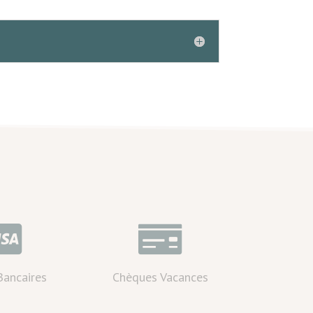


Bancaires
Chèques Vacances