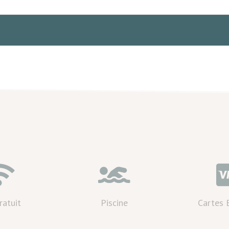


ratuit
Piscine
Cartes 