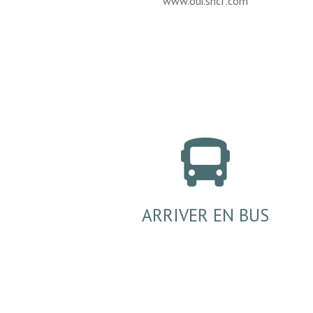
www.oui.sncf.com

ARRIVER EN BUS