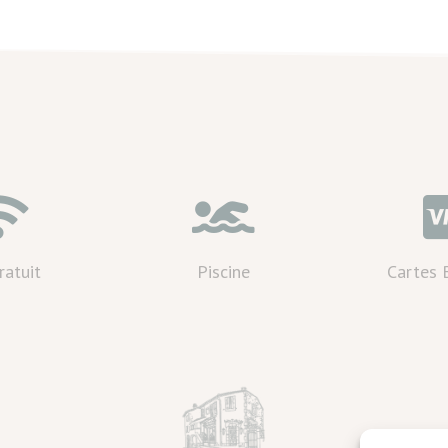


ratuit
Piscine
Cartes 