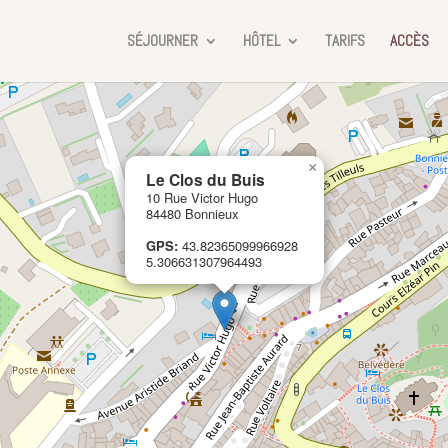
SÉJOURNER
HÔTEL
TARIFS
ACCÈS
×
Le Clos du Buis
10 Rue Victor Hugo
84480 Bonnieux
GPS:
43.82365099966928
5.306631307964493