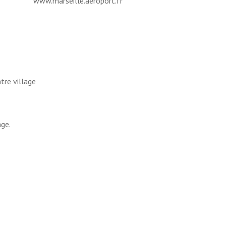
www.marseille.aeroport.fr
tre village
age.